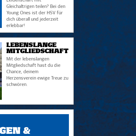
Leidenschaft mit
Gleichaltrigen teilen? Bei den
Young Ones ist der HSV für
dich überall und jederzeit
erlebbar!
LEBENSLANGE
MITGLIEDSCHAFT
Mit der lebenslangen
Mitgliedschaft hast du die
Chance, deinem
Herzensverein ewige Treue zu
schwören.