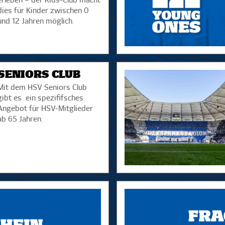
erleben – der Kids-Club macht
dies für Kinder zwischen 0
und 12 Jahren möglich.
SENIORS CLUB
Mit dem HSV Seniors Club
gibt es ein spezififsches
Angebot für HSV-Mitglieder
ab 65 Jahren.