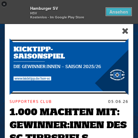
×
Hamburger SV
Togg
Ansehen
HSV
navi
Kostenlos - Im Google Play Store
skip_navigation
SUPPORTERS CLUB
05.06.26
1.000 MACHTEN MIT:
GEWINNER:INNEN DES