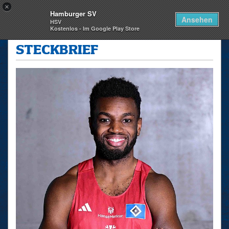
×
Hamburger SV
Togg
Ansehen
HSV
navi
Kostenlos - Im Google Play Store
skip_navigation
STECKBRIEF