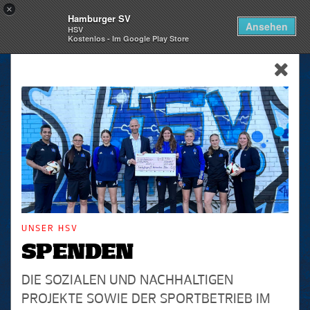
×
Hamburger SV
Togg
Ansehen
HSV
navi
Kostenlos - Im Google Play Store
skip_navigation
UNSER HSV
SPENDEN
DIE SOZIALEN UND NACHHALTIGEN
PROJEKTE SOWIE DER SPORTBETRIEB IM